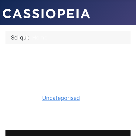
Sei qui:
Home
HOME
Dettagli
Scritto da
Administrator
Categoria:
Uncategorised
Pubblicato: 24 Febbraio 2022
Visite: 9531